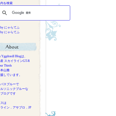
ト内を検索
ts by にゃらてふ
ts by にゃらてふ
u Yggdrasill Blogは、
 スカイラインGT-R
 Thirds
本山雅
援しています。
ンパスブルーで
ソニックブルーな
ログです
レスは
ライン．アサブロ．JP