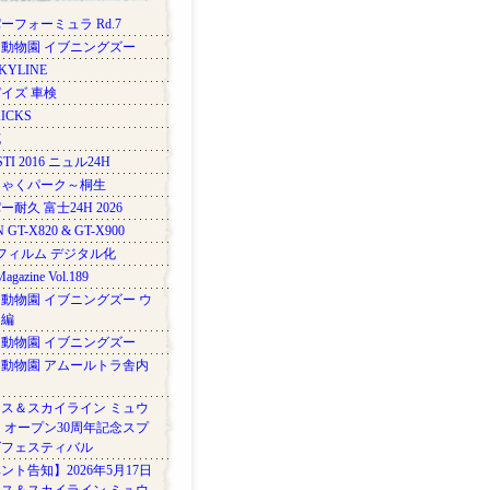
ーフォーミュラ Rd.7
動物園 イブニングズー
SKYLINE
イズ 車検
ICKS
花
STI 2016 ニュル24H
にゃくパーク～桐生
耐久 富士24H 2026
 GT-X820 & GT-X900
mフィルム デジタル化
agazine Vol.189
動物園 イブニングズー ウ
ス編
動物園 イブニングズー
動物園 アムールトラ舎内
ス＆スカイライン ミュウ
 オープン30周年記念スプ
グフェスティバル
ント告知】2026年5月17日