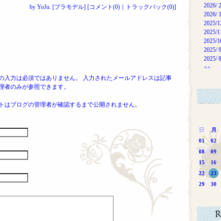
2026/ 
by
YoJu.
[
プラモデル
]
[
コメント(0)
｜
トラックバック(0)
]
2026/ 
2025/1
2025/1
2025/1
2025/ 
2025/ 
<<
Lの入力は必須ではありません。 入力されたメールアドレスは記事
理者のみが参照できます。
トはブログの管理者が確認するまで公開されません。
日
月
01
02
08
09
15
16
22
23
29
30