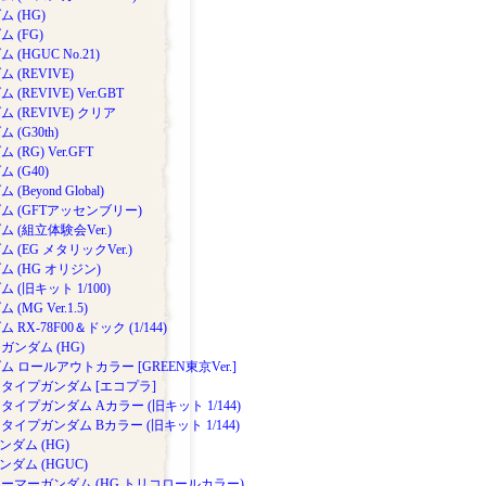
 (HG)
 (FG)
 (HGUC No.21)
 (REVIVE)
 (REVIVE) Ver.GBT
 (REVIVE) クリア
 (G30th)
 (RG) Ver.GFT
 (G40)
(Beyond Global)
ム (GFTアッセンブリー)
 (組立体験会Ver.)
 (EG メタリックVer.)
ム (HG オリジン)
 (旧キット 1/100)
(MG Ver.1.5)
 RX-78F00＆ドック (1/144)
ガンダム (HG)
ム ロールアウトカラー [GREEN東京Ver.]
タイプガンダム [エコプラ]
タイプガンダム Aカラー (旧キット 1/144)
タイプガンダム Bカラー (旧キット 1/144)
ガンダム (HG)
ガンダム (HGUC)
ーマーガンダム (HG トリコロールカラー)