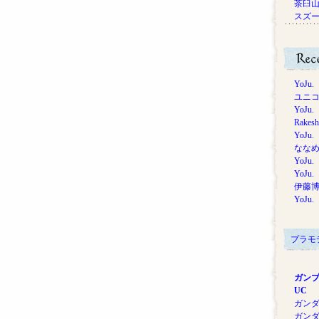
茶臼山
スズ
YoJu.
ユニ
YoJu.
Rakesh
YoJu.
なな
YoJu.
YoJu.
伊藤
YoJu.
プラモ
ガン
UC
ガンダム
ガンダム