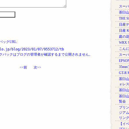
スーパ
茶臼山
THE 
日産デ
日産 K
庭の
ックURL:
WRX 
こん
lo.jp/blog/2023/01/07/9553712/tb
クバックはブログの管理者が確認するまで公開されません。
スーパー
EPSON
35m
<<前
次>>
GT-R M
茶臼山
ォレ
茶臼山
茶臼山
覧会
プリン
ジアム
リン
【イベ