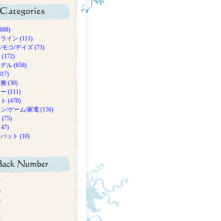
688)
イン (111)
モコ/デイズ (73)
(172)
ル (658)
17)
 (30)
 (111)
 (470)
/ゲーム/家電 (156)
(75)
47)
ット (10)
7
6
5
4
3