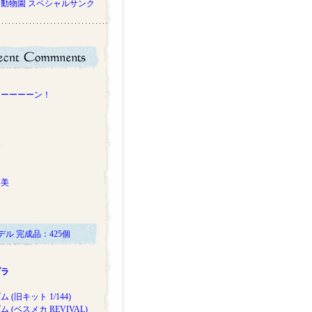
動物園 スペシャルサンク
ー
コーーーーン！
め
博美
デル 完成品：425個
プラ
 (旧キット 1/144)
 (ベスメカ REVIVAL)