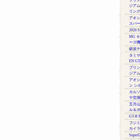
プリン
ジアム
リン
アオシマ
スパ
2026 
MG 
ーズ
砺波
タミヤ
EN GT
プリ
ジアム 
アオシ
ン シル
カルソ
ヤ交
五月山
ル＆
GT-R M
フジミ
カイ
Supe