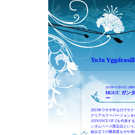
YoJu Yggdrasill
2023年01月07日 23時
HGUC ガン
ー
2023年ウサギ年なのでサク
クリアカラーバージョンを
ADVANCE OF Zを代
ンダムベース限定品という
組み立ての難易度もやや高