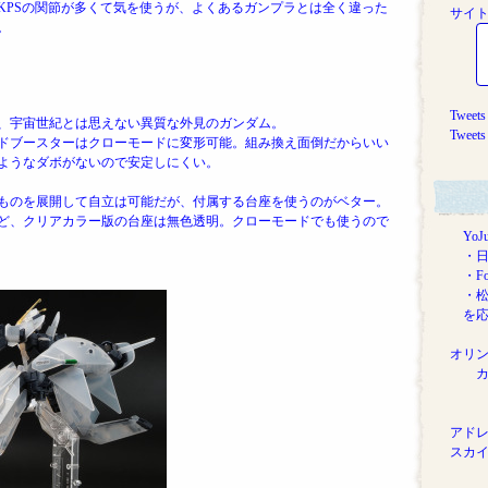
KPSの関節が多くて気を使うが、よくあるガンプラとは全く違った
サイ
。
Twee
、
宇宙世紀とは思えない異質な外見のガンダム。
Twee
ドブースターはクローモードに変形可能。組み換え面倒だからいい
ようなダボがないので安定しにくい。
ものを展開して自立は可能だが、付属する台座を使うのがベター。
ど、クリアカラー版の台座は無色透明。クローモードでも使うので
YoJ
・日産
・Four
・松
を応
オリ
カル
ブ
アド
スカイ