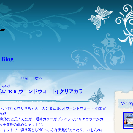
 Blog
<<前
次>>
03分37秒
ダムTR-6 [ウーンドウォート] クリアカラ
YoJu Yg
ッと作れるウサギちゃん、ガンダムTR-6 [ウーンドウォート]の限定
作成。
表する機体だと思うんだが、
通常カラーがプレバンでクリアカラーがガ
入手難度の高めなキットだ。
いキットで、切り落としNGの小さな突起があったり、力を入れに