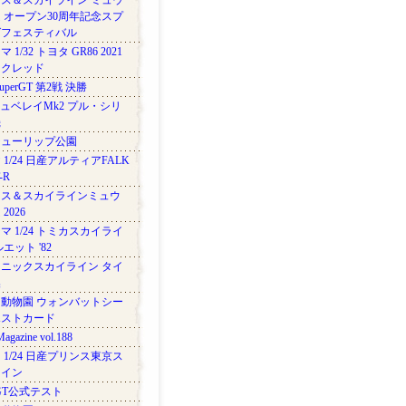
ス＆スカイライン ミュウ
 オープン30周年記念スプ
グフェスティバル
 1/32 トヨタ GR86 2021
ークレッド
SuperGT 第2戦 決勝
キュベレイMk2 プル・シリ
機
チューリップ公園
 1/24 日産アルティアFALK
-R
ンス＆スカイラインミュウ
2026
マ 1/24 トミカスカイライ
エット '82
ニックスカイライン タイ
換
動物園 ウォンバットシー
ポストカード
agazine vol.188
 1/24 日産プリンス東京ス
ライン
rGT公式テスト