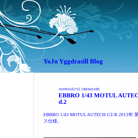
YoJu Yggdrasill Blog
2020年04月27日 23時40分43秒
EBBRO 1/43 MOTUL AUTECH
d.2
EBBRO 1/43 MOTUL AUTECH GT-R 2
ス仕様。